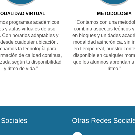
ODALIDAD VIRTUAL
METODOLOGIA
mos programas académicos
"Contamos con una metodol
les y aulas virtuales de uso
combina aspectos teóricos y
o. Con horarios adaptables y
en bloques y unidades acad
desde cualquier ubicación,
modalidad asincrónica, sin i
chamos la tecnología para
en tiempo real, nuestro cont
ormación de calidad continua,
disponible en cualquier mom
zada según tu disponibilidad
que los alumnos aprendan a 
y ritmo de vida."
ritmo."
Sociales
Otras Redes Social