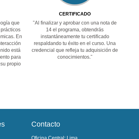
CERTIFICADO
ogía que
"Al finalizar y aprobar con una nota de
 prácticos
14 el programa, obtendrás
émicas. En
instantáneamente tu certificado
nteracción
respaldando tu éxito en el curso. Una
enido está
credencial que refleja tu adquisición de
ento para
conocimientos."
su propio
es
Contacto
Oficina Central: Lima